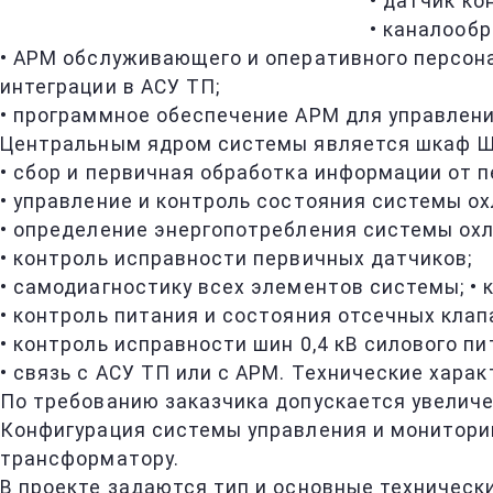
• датчик ко
• каналооб
• АРМ обслуживающего и оперативного персон
интеграции в АСУ ТП;
• программное обеспечение АРМ для управлени
Центральным ядром системы является шкаф 
• сбор и первичная обработка информации от 
• управление и контроль состояния системы 
• определение энергопотребления системы ох
• контроль исправности первичных датчиков;
• самодиагностику всех элементов системы; • 
• контроль питания и состояния отсечных клап
• контроль исправности шин 0,4 кВ силового пи
• связь с АСУ ТП или с АРМ. Технические хар
По требованию заказчика допускается увеличе
Конфигурация системы управления и мониторин
трансформатору.
В проекте задаются тип и основные техническ