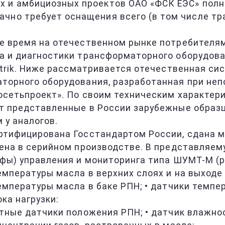
х и амбициозных проектов ОАО «ФСК ЕЭС» полн
ачно требует оснащения всего (в том числе т
е время на отечественном рынке потребителям
 и диагностики трансформаторного оборудовани
ctrik. Ниже рассматривается отечественная си
торного оборудования, разработанная при неп
осетьпроект». По своим техническим характе
т представленные в России зарубежные образцы
 у аналогов.
ртифицирована Госстандартом России, сдана 
оена в серийном производстве. В представляем
фы) управления и мониторинга типа ШУМТ-М (ри
температуры масла в верхних слоях и на выход
температуры масла в баке РПН; • датчики темп
ока нагрузки:
ктные датчики положения РПН; • датчик влажно