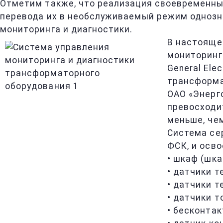
Отметим также, что реализация своевременны
перевода их в необслуживаемый режим однозн
мониторинга и диагностики.
В настояще
мониторинга
General Ele
трансформа
ОАО «Энерг
превосходи
меньше, чем
Система се
ФСК, и осв
• шкаф (шка
• датчики 
• датчики 
• датчики т
• бесконта