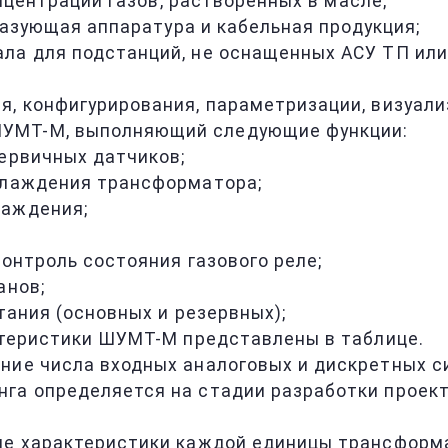
нцентрации газов, растворенных в масле;
разующая аппаратура и кабельная продукция;
ала для подстанций, не оснащенных АСУ ТП ил
я, конфигурирования, параметризации, визуали
ШУМТ-М, выполняющий следующие функции:
первичных датчиков;
охлаждения трансформатора;
лаждения;
контроль состояния газового реле;
анов;
тания (основных и резервных);
актеристики ШУМТ-М представлены в таблице.
ние числа входных аналоговых и дискретных с
га определяется на стадии разработки проект
ие характеристики каждой единицы трансформа