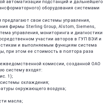
ой автоматизации подстанций и дальнейшего
рансформаторного) оборудования системами
 предлагают свои системы управления,
я фирмы Sterling Group, Alstom, Siemens,
стема управления, мониторинга и диагностики
осредственном участии авторов в ГУП ВЭИ и
ристикам и выполняемым функциям система
, при этом ее стоимость в полтора раза
межведомственной комиссии, созданной ОАО
ую систему входят:
с. 1);
е системы охлаждения;
ературы окружающего воздуха;
сти масла;