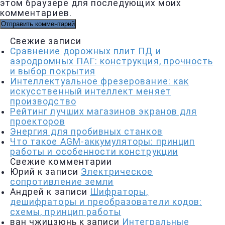
этом браузере для последующих моих
комментариев.
Свежие записи
Сравнение дорожных плит ПД и
аэродромных ПАГ: конструкция, прочность
и выбор покрытия
Интеллектуальное фрезерование: как
искусственный интеллект меняет
производство
Рейтинг лучших магазинов экранов для
проекторов
Энергия для пробивных станков
Что такое AGM-аккумуляторы: принцип
работы и особенности конструкции
Свежие комментарии
Юрий
к записи
Электрическое
сопротивление земли
Андрей
к записи
Шифраторы,
дешифраторы и преобразователи кодов:
схемы, принцип работы
ван чжицзюнь
к записи
Интегральные