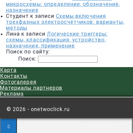
микросхемы: определение, обозначение,
назначение
Студент
к записи
Схемы включения
трехфазных электросчётчиков: варианты,
методы
Лина
к записи
Логические триггеры:
схемы, классификация, устройство,
назначение, применение
Поиск по сайту:
Поиск:
Карта
Контакты
Фотогалерея
Материалы партнеров
Реклама
©
2026 - onetwoclick.ru