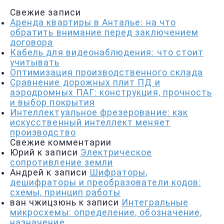
Свежие записи
Аренда квартиры в Анталье: на что
обратить внимание перед заключением
договора
Кабель для видеонаблюдения: что стоит
учитывать
Оптимизация производственного склада
Сравнение дорожных плит ПД и
аэродромных ПАГ: конструкция, прочность
и выбор покрытия
Интеллектуальное фрезерование: как
искусственный интеллект меняет
производство
Свежие комментарии
Юрий
к записи
Электрическое
сопротивление земли
Андрей
к записи
Шифраторы,
дешифраторы и преобразователи кодов:
схемы, принцип работы
ван чжицзюнь
к записи
Интегральные
микросхемы: определение, обозначение,
назначение