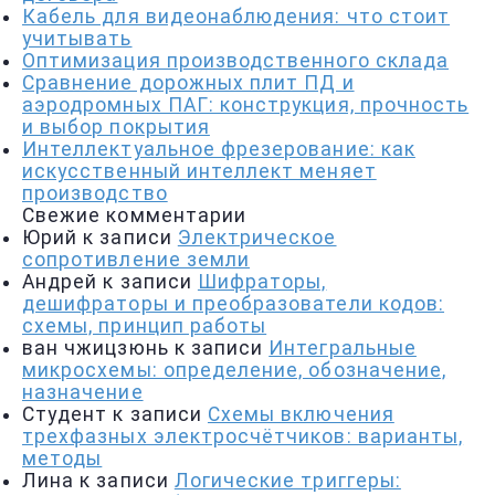
Кабель для видеонаблюдения: что стоит
учитывать
Оптимизация производственного склада
Сравнение дорожных плит ПД и
аэродромных ПАГ: конструкция, прочность
и выбор покрытия
Интеллектуальное фрезерование: как
искусственный интеллект меняет
производство
Свежие комментарии
Юрий
к записи
Электрическое
сопротивление земли
Андрей
к записи
Шифраторы,
дешифраторы и преобразователи кодов:
схемы, принцип работы
ван чжицзюнь
к записи
Интегральные
микросхемы: определение, обозначение,
назначение
Студент
к записи
Схемы включения
трехфазных электросчётчиков: варианты,
методы
Лина
к записи
Логические триггеры: