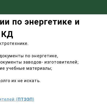
ии по энергетике и
 КД
ктротехнике.
документы по энергетике,
документы заводов- изготовителей;
гие учебные материалы;
лго их не искать.
ителей (
ПТЭЭП
)