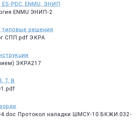
 ES-PDC, ENMU, ЭНИП
ргия ENMU ЭНИП-2
, типовые решения
ог СПП.pdf ЭКРА
нструкции
нием) ЭКРА217
 Т, В
1.pdf
 ворде
04.doc Протокол наладки ШМСУ-10 БКЖИ.032-