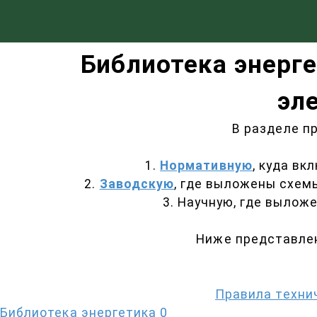
Библиотека энерге
эл
В разделе п
1.
Нормативную
, куда в
2.
Заводскую
, где выложены схемы
3. Научную, где вылож
Ниже представлен
Правила техни
Библиотека энергетика
0