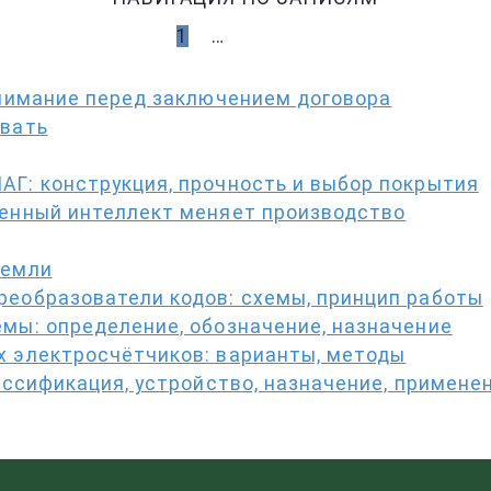
1
2
…
8
ДАЛЕЕ
внимание перед заключением договора
ывать
Г: конструкция, прочность и выбор покрытия
венный интеллект меняет производство
земли
еобразователи кодов: схемы, принцип работы
мы: определение, обозначение, назначение
 электросчётчиков: варианты, методы
ассификация, устройство, назначение, примене