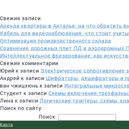
Свежие записи
Аренда квартиры в Анталье: на что обратить 
Кабель для видеонаблюдения: что стоит учит
Оптимизация производственного склада
Сравнение дорожных плит ПД и аэродромных ПА
Интеллектуальное фрезерование: как искусст
Свежие комментарии
Юрий
к записи
Электрическое сопротивление 
Андрей
к записи
Шифраторы, дешифраторы и пр
ван чжицзюнь
к записи
Интегральные микросхе
Студент
к записи
Схемы включения трехфазных
Лина
к записи
Логические триггеры: схемы, кл
Поиск по сайту:
Поиск:
Карта