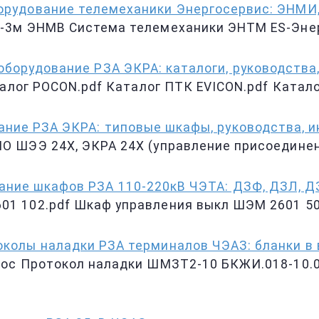
орудование телемеханики Энергосервис: ЭНМИ,
-3м ЭНМВ Система телемеханики ЭНТМ ES-Эне
оборудование РЗА ЭКРА: каталоги, руководства
талог POCON.pdf Каталог ПТК EVICON.pdf Катал
ание РЗА ЭКРА: типовые шкафы, руководства, и
О ШЭЭ 24Х, ЭКРА 24Х (управление присоедине
ание шкафов РЗА 110-220кВ ЧЭТА: ДЗФ, ДЗЛ, ДЗ,
1 102.pdf Шкаф управления выкл ШЭМ 2601 50
колы наладки РЗА терминалов ЧЭАЗ: бланки в
doc Протокол наладки ШМЗТ2-10 БКЖИ.018-10.