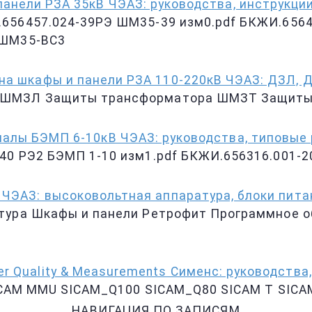
анели РЗА 35кВ ЧЭАЗ: руководства, инструкци
656457.024-39РЭ ШМ35-39 изм0.pdf БКЖИ.6564
 ШМ35-ВС3
а шкафы и панели РЗА 110-220кВ ЧЭАЗ: ДЗЛ, Д
и ШМЗЛ Защиты трансформатора ШМЗТ Защиты
алы БЭМП 6-10кВ ЧЭАЗ: руководства, типовые 
0 РЭ2 БЭМП 1-10 изм1.pdf БКЖИ.656316.001-20
ЧЭАЗ: высоковольтная аппаратура, блоки пита
атура Шкафы и панели Ретрофит Программное 
r Quality & Measurements Сименс: руководства,
SICAM MMU SICAM_Q100 SICAM_Q80 SICAM T SICA
НАВИГАЦИЯ ПО ЗАПИСЯМ