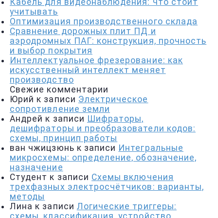
Кабель для видеонаблюдения: что стоит
учитывать
Оптимизация производственного склада
Сравнение дорожных плит ПД и
аэродромных ПАГ: конструкция, прочность
и выбор покрытия
Интеллектуальное фрезерование: как
искусственный интеллект меняет
производство
Свежие комментарии
Юрий
к записи
Электрическое
сопротивление земли
Андрей
к записи
Шифраторы,
дешифраторы и преобразователи кодов:
схемы, принцип работы
ван чжицзюнь
к записи
Интегральные
микросхемы: определение, обозначение,
назначение
Студент
к записи
Схемы включения
трехфазных электросчётчиков: варианты,
методы
Лина
к записи
Логические триггеры:
схемы, классификация, устройство,