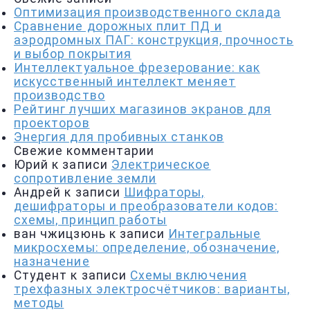
Оптимизация производственного склада
Сравнение дорожных плит ПД и
аэродромных ПАГ: конструкция, прочность
и выбор покрытия
Интеллектуальное фрезерование: как
искусственный интеллект меняет
производство
Рейтинг лучших магазинов экранов для
проекторов
Энергия для пробивных станков
Свежие комментарии
Юрий
к записи
Электрическое
сопротивление земли
Андрей
к записи
Шифраторы,
дешифраторы и преобразователи кодов:
схемы, принцип работы
ван чжицзюнь
к записи
Интегральные
микросхемы: определение, обозначение,
назначение
Студент
к записи
Схемы включения
трехфазных электросчётчиков: варианты,
методы