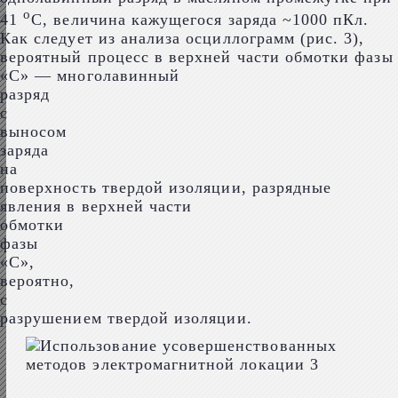
о
41
С, величина кажущегося заряда ~1000 пКл.
Как следует из анализа осциллограмм (рис. 3),
вероятный процесс в верхней части обмотки фазы
«С» — многолавинный
разряд
с
выносом
заряда
на
поверхность твердой изоляции, разрядные
явления в верхней части
обмотки
фазы
«С»,
вероятно,
с
разрушением твердой изоляции.