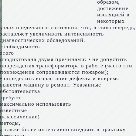
образом,
достижение
изоляцией в
некоторых
узлах предельного состояния, что, в свою очередь,
заставляет увеличивать интенсивность
диагностических обследований.
Необходимость
этого
продиктована двумя причинами: • не допустить
повреждения трансформатора в работе (часто эти
повреждения сопровождаются пожаром);
• определить возрастание дефекта и вовремя
вывести машину в ремонт. Указанные
обстоятельства
требуют
максимально использовать
известные
(классические)
методы,
а также более интенсивно внедрять в практику
методики