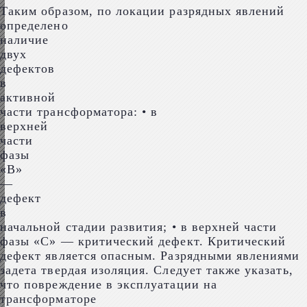
Таким образом, по локации разрядных явлений
определено
наличие
двух
дефектов
в
активной
части трансформатора: • в
верхней
части
фазы
«В»
—
дефект
в
начальной стадии развития; • в верхней части
фазы «С» — критический дефект. Критический
дефект является опасным. Разрядными явлениями
задета твердая изоляция. Следует также указать,
что повреждение в эксплуатации на
трансформаторе