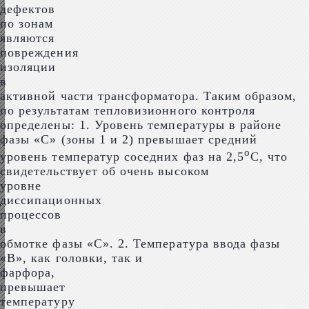
дефектов
по зонам
являются
повреждения
изоляции
в
активной части трансформатора. Таким образом,
по результатам тепловизионного контроля
определены: 1. Уровень температуры в районе
фазы «С» (зоны 1 и 2) превышает средний
о
уровень температур соседних фаз на 2,5
С, что
свидетельствует об очень высоком
уровне
диссипационных
процессов
в
обмотке фазы «С». 2. Температура ввода фазы
«В», как головки, так и
фарфора,
превышает
температуру