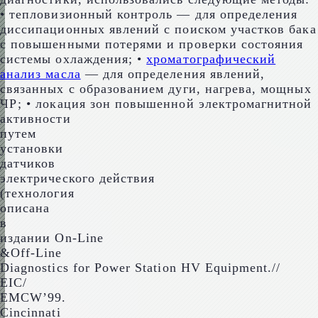
• тепловизионный контроль — для определения
диссипационных явлений с поиском участков бака
с повышенными потерями и проверки состояния
системы охлаждения; •
хроматографический
анализ масла
— для определения явлений,
связанных с образованием дуги, нагрева, мощных
ЧР; • локация зон повышенной электромагнитной
активности
путем
установки
датчиков
электрического действия
(технология
описана
в
издании On-Line
&Off-Line
Diagnostics for Power Station HV Equipment.//
EIC/
EMCW’99.
Cincinnati