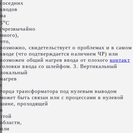
соседних
вводов
на
о
5
С
(чрезвычайно
много),
что,
возможно, свидетельствует о проблемах и в самом
вводе (что подтверждается наличием ЧР) или
возможен общий нагрев ввода от плохого
контакт
головки ввода со шлейфом. 3. Вертикальный
локальный
нагрев
с
торца трансформатора под нулевым выводом
может быть связан или с процессами в нулевой
шине, проходящей
в
этой
области,
или