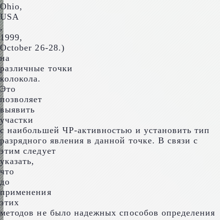
Ohio,
USA
,
1999,
October 26-28.)
на
различные точки
колокола.
Это
позволяет
выявить
участки
с наибольшей ЧР-активностью и установить тип
разрядного явления в данной точке. В связи с
этим следует
указать,
что
до
применения
этих
методов не было надежных способов определения