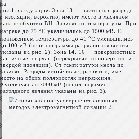
на
рис.1, следующие: Зона 13 — частичные разряды
в изоляции, вероятно, имеют место в масляном
канале обмотки ВН. Зависят от температуры. При
о
нагреве до 75
С увеличились до 1500 мВ. С
о
понижением температуры до 41
С уменьшились
до 100 мВ (осциллограммы разрядного явления
указаны на рис. 2). Зона 14, 16 — поверхностные
частичные разряды (перекрытие по поверхности
твердой изоляции). От температуры масла не
зависят. Разряды устойчивые, развитые, имеют
место на обеих полярностях напряжения.
Амплитуда до 7000 мВ (осциллограммы
разрядного явления указаны на рис. 3).