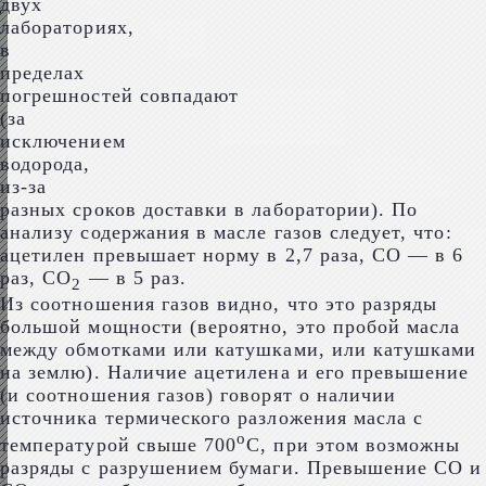
двух
лабораториях,
в
пределах
погрешностей совпадают
(за
исключением
водорода,
из-за
разных сроков доставки в лаборатории). По
анализу содержания в масле газов следует, что:
ацетилен превышает норму в 2,7 раза, СО — в 6
раз, СО
— в 5 раз.
2
Из соотношения газов видно, что это разряды
большой мощности (вероятно, это пробой масла
между обмотками или катушками, или катушками
на землю). Наличие ацетилена и его превышение
(и соотношения газов) говорят о наличии
источника термического разложения масла с
о
температурой свыше 700
С, при этом возможны
разряды с разрушением бумаги. Превышение СО и