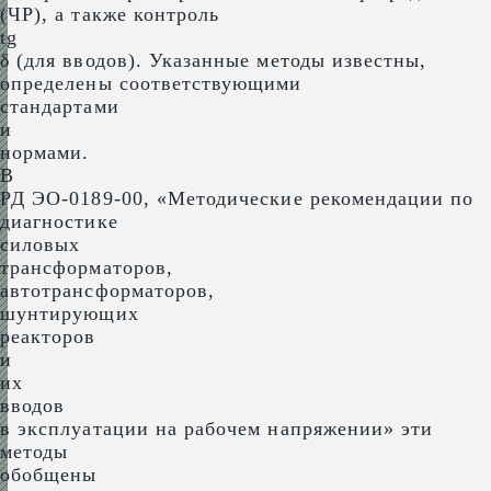
(ЧР), а также контроль
tg
δ (для вводов). Указанные методы известны,
определены соответствующими
стандартами
и
нормами.
В
РД ЭО-0189-00, «Методические рекомендации по
диагностике
силовых
трансформаторов,
автотрансформаторов,
шунтирующих
реакторов
и
их
вводов
в эксплуатации на рабочем напряжении» эти
методы
обобщены