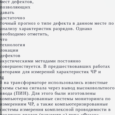
мест дефектов,
позволяющих
давать
достаточно
точный прогноз о типе дефекта в данном месте по
анализу характеристик разрядов. Однако
необходимо отметить,
что
технология
локации
дефектов
акустическими методами постоянно
совершенствуется. В предшествовавших работах
авторами для измерений характеристик ЧР и
tg
δ на трансформаторе использовались известные
схемы съема сигнала через вывод высоковольтного
ввода (ПИН). Для этого были изготовлены
компьютеризированные системы мониторинга по
измерениям ЧР, а также компьютеризированные
системы измерения комплексной проводимости в
изоляции вводов (параметр γ) типа «Фазан».