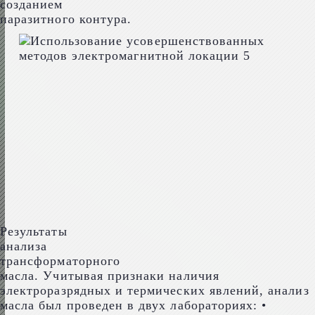
созданием
паразитного контура.
Результаты
анализа
трансформаторного
масла. Учитывая признаки наличия
электроразрядных и термических явлений, анализ
масла был проведен в двух лабораториях: •