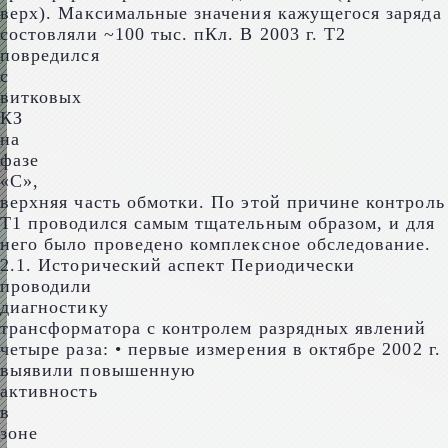
верх). Максимальные значения кажущегося заряда
состовляли ~100 тыс. пКл. В 2003 г. Т2
повредился
с
витковых
КЗ
на
фазе
«С»,
верхняя часть обмотки. По этой причине контроль
Т1 проводился самым тщательным образом, и для
него было проведено комплексное обследование.
2.1. Исторический аспект Периодически
проводили
диагностику
трансформатора с контролем разрядных явлений
четыре раза: • первые измерения в октябре 2002 г.
выявили повышенную
активность
в
зоне