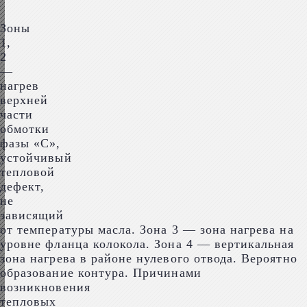
Зоны
1,
2
—
нагрев
верхней
части
обмотки
фазы «С»,
устойчивый
тепловой
дефект,
не
зависящий
от температуры масла. Зона 3 — зона нагрева на
уровне фланца колокола. Зона 4 — вертикальная
зона нагрева в районе нулевого отвода. Вероятно
образование контура. Причинами
возникновения
тепловых