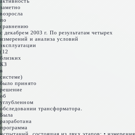
активность
заметно
возросла
по
сравнению
с декабрем 2003 г. По результатам четырех
измерений и анализа условий
эксплуатации
(12
близких
КЗ
в
системе)
было принято
решение
об
углубленном
обследовании трансформатора.
Была
разработана
программа
испытаний, состоящая из двух этапов: • измерения