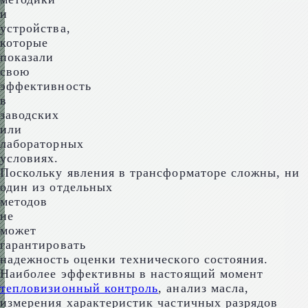
и
устройства,
которые
показали
свою
эффективность
в
заводских
или
лабораторных
условиях.
Поскольку явления в трансформаторе сложны, ни
один из отдельных
методов
не
может
гарантировать
надежность оценки технического состояния.
Наиболее эффективны в настоящий момент
тепловизионный контроль
, анализ масла,
измерения характеристик частичных разрядов