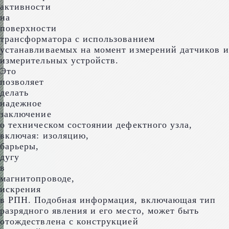
активности
на
поверхности
трансформатора с использованием
устанавливаемых на момент измерений датчиков и
измерительных устройств.
Это
позволяет
делать
надежное
заключение
о техническом состоянии дефектного узла,
включая: изоляцию,
барьеры,
дугу
в
магнитопроводе,
искрения
в РПН. Подобная информация, включающая тип
разрядного явления и его место, может быть
отождествлена с конструкцией