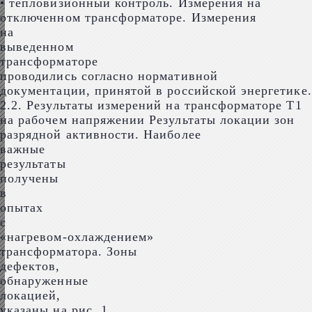
• тепловизионный контроль. Измерения на
отключенном трансформаторе. Измерения
на
выведенном
трансформаторе
проводились согласно нормативной
документации, принятой в российской энергетике.
2.2. Результаты измерений на трансформаторе Т1
на рабочем напряжении Результаты локации зон
разрядной активности. Наиболее
важные
результаты
получены
в
опытах
с
«нагревом-охлаждением»
трансформатора. Зоны
дефектов,
обнаруженные
локацией,
указаны на рис. 1.