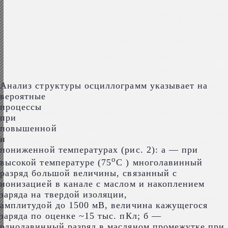
Анализ структуры осциллограмм указывает на
вероятные
процессы
при
повышенной
и
пониженной температурах (рис. 2): а — при
о
высокой температуре (75
С ) многолавинный
разряд большой величины, связанный с
ионизацией в канале с маслом и накоплением
заряда на твердой изоляции,
амплитудой до 1500 мВ, величина кажущегося
заряда по оценке ~15 тыс. пКл; б —
однолавинный разряд в масляном промежутке при