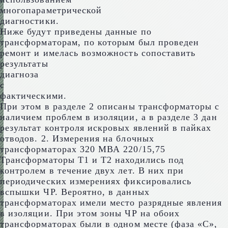
многопараметрической
диагностики.
Ниже будут приведены данные по
трансформаторам, по которым был проведен
ремонт и имелась возможность сопоставить
результаты
диагноза
с
фактическими.
При этом в разделе 2 описаны трансформаторы с
наличием проблем в изоляции, а в разделе 3 дан
результат контроля искровых явлений в пайках
отводов. 2. Измерения на блочных
трансформаторах 320 МВА 220/15,75
Трансформаторы Т1 и Т2 находились под
контролем в течение двух лет. В них при
периодических измерениях фиксировались
вспышки ЧР. Вероятно, в данных
трансформаторах имели место разрядные явления
в изоляции. При этом зоны ЧР на обоих
трансформаторах были в одном месте (фаза «С»,