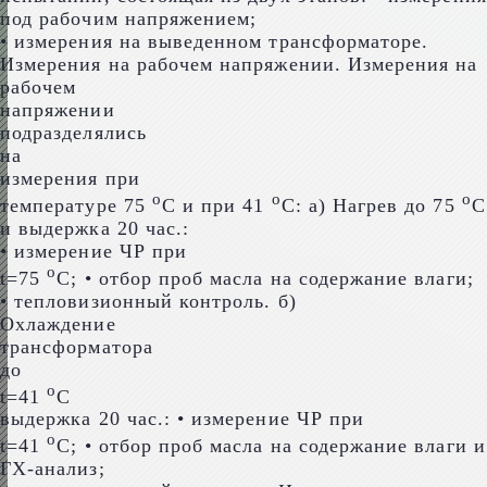
под рабочим напряжением;
• измерения на выведенном трансформаторе.
Измерения на рабочем напряжении. Измерения на
рабочем
напряжении
подразделялись
на
измерения при
о
о
о
температуре 75
С и при 41
С: а) Нагрев до 75
С
и выдержка 20 час.:
• измерение ЧР при
о
t=75
С; • отбор проб масла на содержание влаги;
• тепловизионный контроль. б)
Охлаждение
трансформатора
до
о
t=41
С
выдержка 20 час.: • измерение ЧР при
о
t=41
С; • отбор проб масла на содержание влаги и
ГХ-анализ;