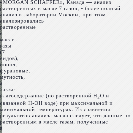
«MORGAN SCHAFFER», Канада — анализ
растворенных в масле 7 газов; • более полный
анализ в лаборатории Москвы, при этом
анализировались
растворенные
в
масле
газы
(7
видов),
ионол,
фурановые,
мутность,
а
также
влагосодержание (по растворенной Н
О и
2
связанной Н-ОН воде) при максимальной и
минимальной температурах. Из сравнения
результатов анализа масла следует, что данные по
растворенным в масле газам, полученные
в