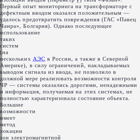
Первый опыт мониторинга на трансформаторе с
дефектным вводом оказался положительным —
удалось предотвратить повреждения (ГАС «Павец
Чаира», Болгария). Однако последующее
использование
таких
систем
(на
нескольких
АЭС
в России, а также в Северной
Америке), в силу ограничений, накладываемых
выводом сигнала из ввода, не позволило в
должной мере реализовать возможности контроля
ЧР — системы оказались дорогими, ненадежными
и информация, получаемая на этих системах, не
полностью характеризовала состояние объекта.
Большие
возможности
имеет
метод
локации
зон электромагнитной