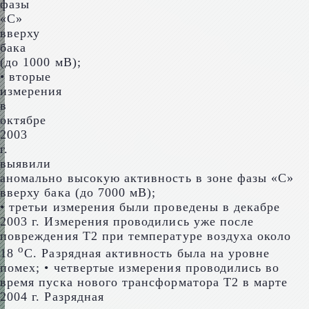
фазы
«С»
вверху
бака
(до 1000 мВ);
• вторые
измерения
в
октябре
2003
г.
выявили
аномально высокую активность в зоне фазы «С»
вверху бака (до 7000 мВ);
• третьи измерения были проведены в декабре
2003 г. Измерения проводились уже после
повреждения Т2 при температуре воздуха около
о
18
С. Разрядная активность была на уровне
помех; • четвертые измерения проводились во
время пуска нового трансформатора Т2 в марте
2004 г. Разрядная