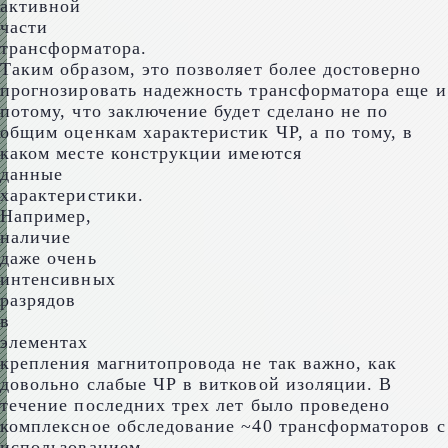
активной
части
трансформатора.
Таким образом, это позволяет более достоверно
прогнозировать надежность трансформатора еще и
потому, что заключение будет сделано не по
общим оценкам характеристик ЧР, а по тому, в
каком месте конструкции имеются
данные
характеристики.
Например,
наличие
даже очень
интенсивных
разрядов
в
элементах
крепления магнитопровода не так важно, как
довольно слабые ЧР в витковой изоляции. В
течение последних трех лет было проведено
комплексное обследование ~40 трансформаторов с
использованием