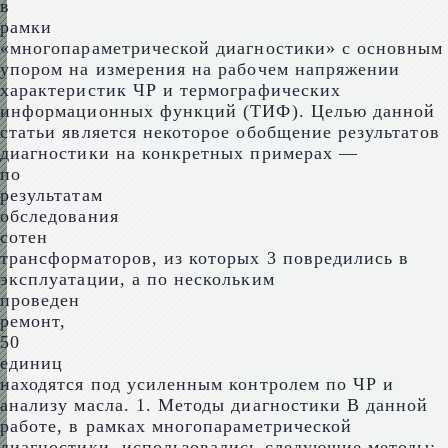
в
рамки
«многопараметрической диагностики» с основным
упором на измерения на рабочем напряжении
характеристик ЧР и термографических
информационных функций (ТИФ). Целью данной
статьи является некоторое обобщение результатов
диагностики на конкретных примерах —
по
результатам
обследования
сотен
трансформаторов, из которых 3 повредились в
эксплуатации, а по нескольким
проведен
ремонт,
50
единиц
находятся под усиленным контролем по ЧР и
анализу масла. 1. Методы диагностики В данной
работе, в рамках многопараметрической
диагностики, использовались следующие методы: