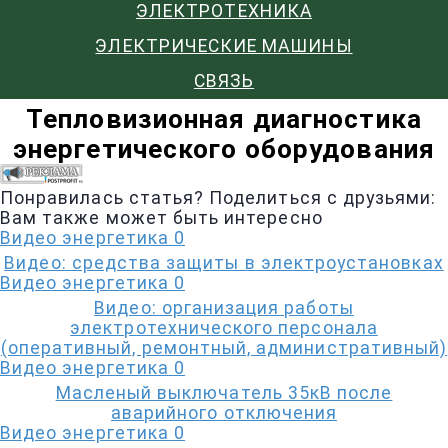
ЭЛЕКТРОТЕХНИКА
ЭЛЕКТРИЧЕСКИЕ МАШИНЫ
СВЯЗЬ
Тепловизионная диагностика
энергетического оборудования
Понравилась статья? Поделиться с друзьями:
Вам также может быть интересно
Видео энергетика
0
Видео: средства защиты в электроустановках
Видео энергетика
0
Видео: организация работы
электротехнического персонала
(оперативный, ремонтный, административный)
Видео энергетика
0
Масленый выключатель 35кВ после
аварийного отключения
Видео энергетика
0