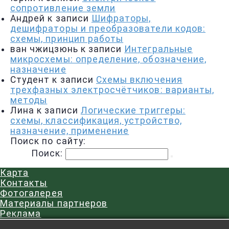
сопротивление земли
Андрей
к записи
Шифраторы,
дешифраторы и преобразователи кодов:
схемы, принцип работы
ван чжицзюнь
к записи
Интегральные
микросхемы: определение, обозначение,
назначение
Студент
к записи
Схемы включения
трехфазных электросчётчиков: варианты,
методы
Лина
к записи
Логические триггеры:
схемы, классификация, устройство,
назначение, применение
Поиск по сайту:
Поиск:
Карта
Контакты
Фотогалерея
Материалы партнеров
Реклама