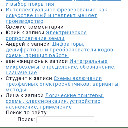
и выбор покрытия
Интеллектуальное фрезерование: как
искусственный интеллект меняет
производство
Свежие комментарии
Юрий
к записи
Электрическое
сопротивление земли
Андрей
к записи
Шифраторы,
дешифраторы и преобразователи кодов:
схемы, принцип работы
ван чжицзюнь
к записи
Интегральные
микросхемы: определение, обозначение,
назначение
Студент
к записи
Схемы включения
трехфазных электросчётчиков: варианты,
методы
Лина
к записи
Логические триггеры:
схемы, классификация, устройство,
назначение, применение
Поиск по сайту:
Поиск: