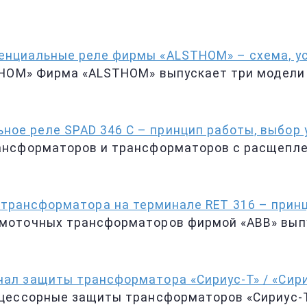
нциальные реле фирмы «ALSTHOM» – схема, ус
STHOM» Фирма «ALSTHOM» выпускает три модел
ое реле SPAD 346 С – принцип работы, выбор 
ансформаторов и трансформаторов с расщепле
трансформатора на терминале RET 316 – прин
оточных трансформаторов фирмой «АВВ» выпус
ал защиты трансформатора «Сириус-Т» / «Сир
цессорные защиты трансформаторов «Сириус-Т