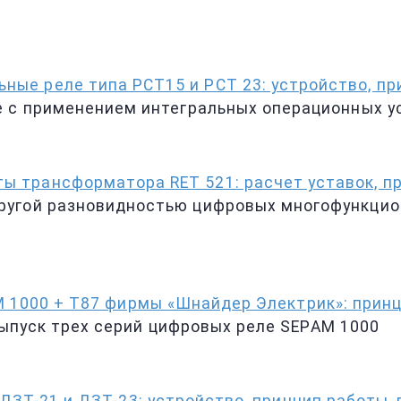
ные реле типа РСТ15 и РСТ 23: устройство, пр
е с применением интегральных операционных у
ы трансформатора RET 521: расчет уставок, п
ругой разновидностью цифровых многофункцио
 1000 + Т87 фирмы «Шнайдер Электрик»: принц
 выпуск трех серий цифровых реле SEPAM 1000