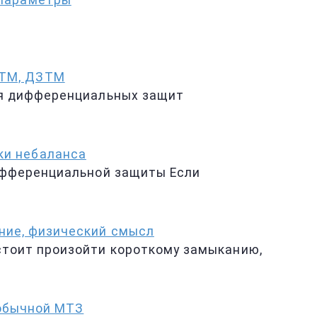
 параметры
НТМ, ДЗТМ
ля дифференциальных защит
ки небаланса
ифференциальной защиты Если
ние, физический смысл
стоит произойти короткому замыканию,
 обычной МТЗ