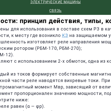
ЭЛЕКТРИЧЕСКИЕ МАШИНЫ
СВЯЗЬ
ости: принцип действия, типы, к
ны для использования в составе схем РЗ в ка
сти, к месту где возникло
КЗ
на защищаемом уч
шленность изготовляет реле направления мощ
ским ротором (РБМ-170, РБМ-270);
М-12).
ляют с использованием 2-х обмоток, одна из ко
дый из токов формирует собственные магнитны
ной части реле наводятся вихревые токи. При
тромагнитный момент Мвр, зависящий от велич
момент пропорционален значению мощности, по
отрите ниже:
ле равен (α — φр).