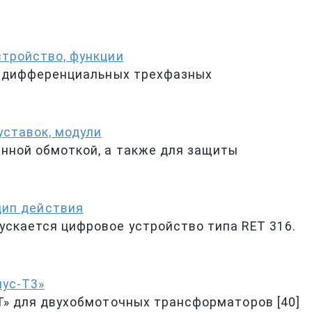
тройство, функции
и дифференциальных трехфазных
уставок, модули
нной обмоткой, а также для защиты
цип действия
кается цифровое устройство типа RET 316.
иус-Т3»
» для двухобмоточных трансформаторов [40]