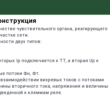
онструкция
честве чувствительного органа, реагирующего
астке сети.
ности двух типов:
торых Ip подключается к ТТ, а вторая Uр к
е потоки Фн, Фт.
 взаимодействии вихревых токов с потоками
ины вторичного тока, напряжения и величины
дведенной к клеммам реле.