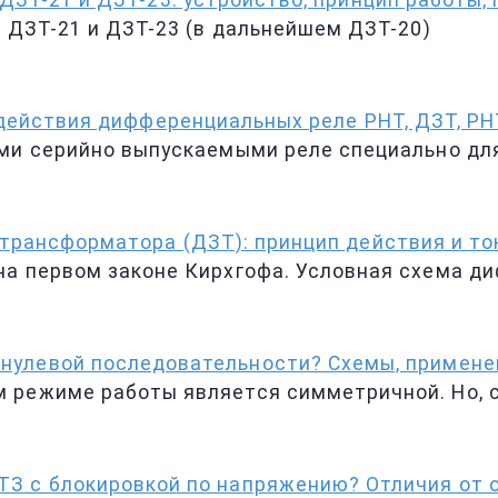
 ДЗТ-21 и ДЗТ-23: устройство, принцип работы,
а ДЗТ-21 и ДЗТ-23 (в дальнейшем ДЗТ-20)
действия дифференциальных реле РНТ, ДЗТ, Р
ыми серийно выпускаемыми реле специально д
трансформатора (ДЗТ): принцип действия и то
на первом законе Кирхгофа. Условная схема д
 нулевой последовательности? Схемы, примене
 режиме работы является симметричной. Но, 
ТЗ с блокировкой по напряжению? Отличия от