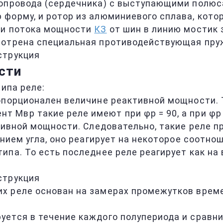
топровода (сердечника) с выступающими полю
форму, и ротор из алюминиевого сплава, кото
ии потока мощности
КЗ
от шин в линию мостик
мотрена специальная противодействующая пру
сти
типа реле:
порционален величине реактивной мощности. 
Мвр такие реле имеют при φр = 90, а при φр =
ивной мощности. Следовательно, такие реле п
ием угла, оно реагирует на некоторое соотно
па. То есть последнее реле реагирует как на в
х реле основан на замерах промежутков време
ется в течение каждого полупериода и сравни