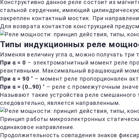
Конструктивно данное реле состоит из магни
стальной сердечник, имеющий цилиндрическую 
закреплен контактный мостик. При направлен
Для возврата контактов конструкцией предус
Типы индукционных реле мощно
Изменяя величину угла α, можно получать три 
При α = 0
– электромагнитный момент реле про
реактивными. Максимальный вращающий момент 
При α = 90 °
– момент реле пропорционален акт
При α = (0…90) °
– реле с промежуточным значен
Называют такие устройства реле смешанного ти
следовательно, является направленным.
Принцип работы микроэлектронных статически
одинаковое направление.
Продолжительность совпадения знаков фиксиру