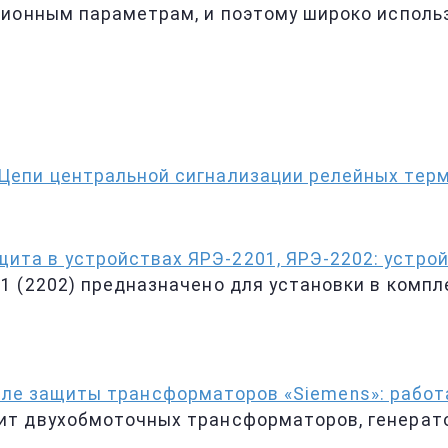
ционным параметрам, и поэтому широко исполь
 Цепи центральной сигнализации релейных тер
ита в устройствах ЯРЭ-2201, ЯРЭ-2202: устрой
1 (2202) предназначено для установки в комп
ле защиты трансформаторов «Siemens»: работа
т двухобмоточных трансформаторов, генерато