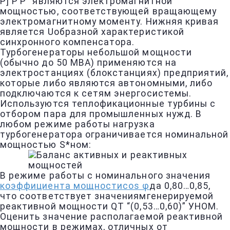
Р] Р’Р” являются электромагнитной
мощностью, соответствующей вращающему
электромагнитному моменту. Нижняя кривая
является Uобразной характеристикой
синхронного компенсатора.
Турбогенераторы небольшой мощности
(обычно до 50 MBА) применяются на
электростанциях (блокстанциях) предприятий,
которые либо являются автономными, либо
подключаются к сетям энергосистемы.
Используются теплофикационные турбины с
отбором пара для промышленных нужд. В
любом режиме работы нагрузка
турбогенератора ограничивается номинальной
мощностью S*ном:
В режиме работы с номинального значения
коэффициента мощности
cos φ
да 0,80…0,85,
что соответствует значениямгенерируемой
реактивной мощности QT “(0,53…0,60)” УНОМ.
Оценить значение располагаемой реактивной
мощности в режимах, отличных от