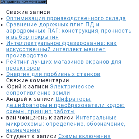
Свежие записи
Оптимизация производственного склада
Сравнение дорожных плит ПД и
аэродромных ПАГ: конструкция, прочность
и выбор покрытия
Интеллектуальное фрезерование: как
искусственный интеллект меняет
производство
Рейтинг лучших магазинов экранов для
проекторов
Энергия для пробивных станков
Свежие комментарии
Юрий
к записи
Электрическое
сопротивление земли
Андрей
к записи
Шифраторы,
дешифраторы и преобразователи кодов:
схемы, принцип работы
ван чжицзюнь
к записи
Интегральные
микросхемы: определение, обозначение,
назначение
Студент
к записи
Схемы включения