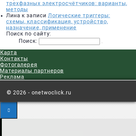
трехфазных электросчётчиков: варианты,
методы
Лина
к записи
Логические триггеры:
схемы, классификация, устройство,
назначение, применение
Поиск по сайту:
Поиск:
Карта
Контакты
Фотогалерея
Материалы партнеров
Реклама
©
2026 - onetwoclick.ru