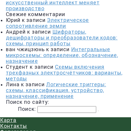
искусственный интеллект меняет
производство
Свежие комментарии
Юрий
к записи
Электрическое
сопротивление земли
Андрей
к записи
Шифраторы,
дешифраторы и преобразователи кодов:
схемы, принцип работы
ван чжицзюнь
к записи
Интегральные
микросхемы: определение, обозначение,
назначение
Студент
к записи
Схемы включения
трехфазных электросчётчиков: варианты,
методы
Лина
к записи
Логические триггеры:
схемы, классификация, устройство,
назначение, применение
Поиск по сайту:
Поиск:
Карта
Контакты