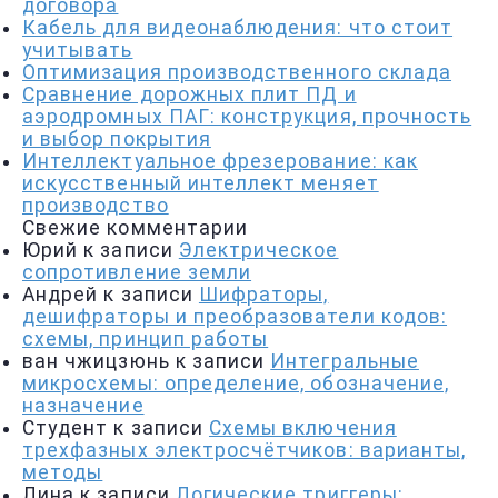
договора
Кабель для видеонаблюдения: что стоит
учитывать
Оптимизация производственного склада
Сравнение дорожных плит ПД и
аэродромных ПАГ: конструкция, прочность
и выбор покрытия
Интеллектуальное фрезерование: как
искусственный интеллект меняет
производство
Свежие комментарии
Юрий
к записи
Электрическое
сопротивление земли
Андрей
к записи
Шифраторы,
дешифраторы и преобразователи кодов:
схемы, принцип работы
ван чжицзюнь
к записи
Интегральные
микросхемы: определение, обозначение,
назначение
Студент
к записи
Схемы включения
трехфазных электросчётчиков: варианты,
методы
Лина
к записи
Логические триггеры: