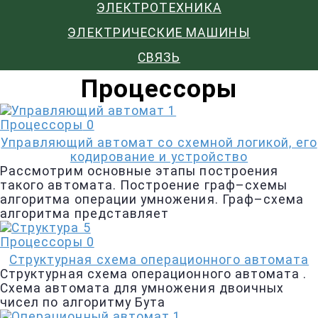
ЭЛЕКТРОТЕХНИКА
ЭЛЕКТРИЧЕСКИЕ МАШИНЫ
СВЯЗЬ
Процессоры
Процессоры
0
Управляющий автомат со схемной логикой, его
кодирование и устройство
Рассмотрим основные этапы построения
такого автомата. Построение граф–схемы
алгоритма операции умножения. Граф–схема
алгоритма представляет
Процессоры
0
Структурная схема операционного автомата
Структурная схема операционного автомата .
Схема автомата для умноже­ния двоичных
чисел по алгоритму Бута