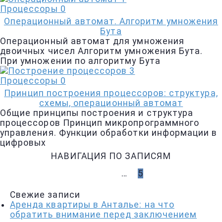
Процессоры
0
Операционный автомат. Алгоритм умножения
Бута
Операционный автомат для умножения
двоичных чисел Алгоритм умножения Бута.
При умножении по алгоритму Бута
Процессоры
0
Принцип построения процессоров: структура,
схемы, операционный автомат
Общие принципы построения и структура
процессоров Принцип микропрограммного
управления. Функции обработки информа­ции в
цифровых
НАВИГАЦИЯ ПО ЗАПИСЯМ
НАЗАД
1
…
4
5
Свежие записи
Аренда квартиры в Анталье: на что
обратить внимание перед заключением