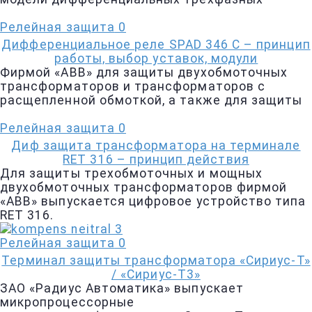
Релейная защита
0
Дифференциальное реле SPAD 346 С – принцип
работы, выбор уставок, модули
Фирмой «АВВ» для защиты двухобмоточных
трансформаторов и трансформаторов с
расщепленной обмоткой, а также для защиты
Релейная защита
0
Диф защита трансформатора на терминале
RET 316 – принцип действия
Для защиты трехобмоточных и мощных
двухобмоточных трансформаторов фирмой
«АВВ» выпускается цифровое устройство типа
RET 316.
Релейная защита
0
Терминал защиты трансформатора «Сириус-Т»
/ «Сириус-Т3»
ЗАО «Радиус Автоматика» выпускает
микропроцессорные