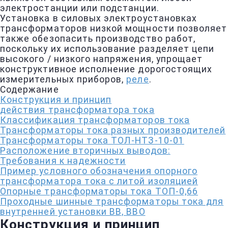
электростанции или подстанции.
Установка в силовых электроустановках
трансформаторов низкой мощности позволяет
также обезопасить производство работ,
поскольку их использование разделяет цепи
высокого / низкого напряжения, упрощает
конструктивное исполнение дорогостоящих
измерительных приборов,
реле
.
Содержание
Конструкция и принцип
действия трансформатора тока
Классификация трансформаторов тока
Трансформаторы тока разных производителей
Трансформаторы тока ТОЛ-НТЗ-10-01
Расположение вторичных выводов:
Требования к надежности
Пример условного обозначения опорного
трансформатора тока с литой изоляцией
Опорные трансформаторы тока TОП-0,66
Проходные шинные трансформаторы тока для
внутренней установки BB, BBO
Конструкция и принцип