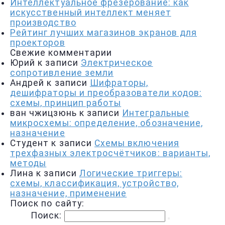
Интеллектуальное фрезерование: как
искусственный интеллект меняет
производство
Рейтинг лучших магазинов экранов для
проекторов
Свежие комментарии
Юрий
к записи
Электрическое
сопротивление земли
Андрей
к записи
Шифраторы,
дешифраторы и преобразователи кодов:
схемы, принцип работы
ван чжицзюнь
к записи
Интегральные
микросхемы: определение, обозначение,
назначение
Студент
к записи
Схемы включения
трехфазных электросчётчиков: варианты,
методы
Лина
к записи
Логические триггеры:
схемы, классификация, устройство,
назначение, применение
Поиск по сайту:
Поиск: