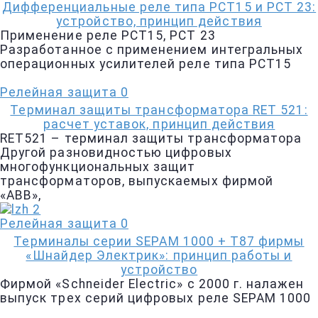
Дифференциальные реле типа РСТ15 и РСТ 23:
устройство, принцип действия
Применение реле РСТ15, РСТ 23
Разработанное с применением интегральных
операционных усилителей реле типа РСТ15
Релейная защита
0
Терминал защиты трансформатора RET 521:
расчет уставок, принцип действия
RET521 – терминал защиты трансформатора
Другой разновидностью цифровых
многофункциональных защит
трансформаторов, выпускаемых фирмой
«АВВ»,
Релейная защита
0
Терминалы серии SEPAM 1000 + Т87 фирмы
«Шнайдер Электрик»: принцип работы и
устройство
Фирмой «Schneider Electric» с 2000 г. налажен
выпуск трех серий цифровых реле SEPAM 1000