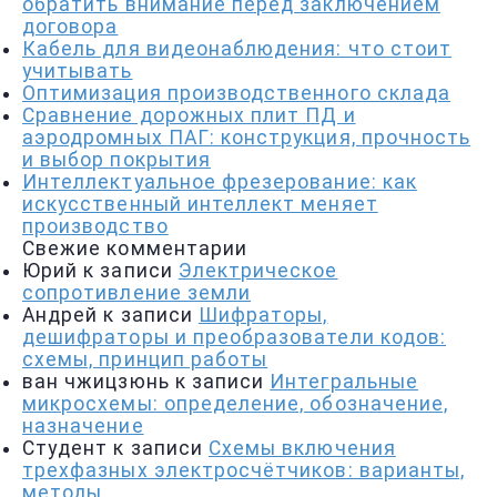
обратить внимание перед заключением
договора
Кабель для видеонаблюдения: что стоит
учитывать
Оптимизация производственного склада
Сравнение дорожных плит ПД и
аэродромных ПАГ: конструкция, прочность
и выбор покрытия
Интеллектуальное фрезерование: как
искусственный интеллект меняет
производство
Свежие комментарии
Юрий
к записи
Электрическое
сопротивление земли
Андрей
к записи
Шифраторы,
дешифраторы и преобразователи кодов:
схемы, принцип работы
ван чжицзюнь
к записи
Интегральные
микросхемы: определение, обозначение,
назначение
Студент
к записи
Схемы включения
трехфазных электросчётчиков: варианты,
методы