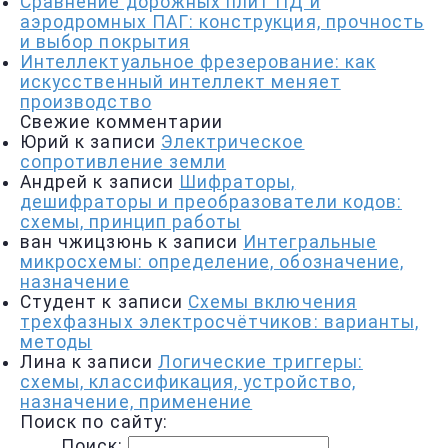
Сравнение дорожных плит ПД и
аэродромных ПАГ: конструкция, прочность
и выбор покрытия
Интеллектуальное фрезерование: как
искусственный интеллект меняет
производство
Свежие комментарии
Юрий
к записи
Электрическое
сопротивление земли
Андрей
к записи
Шифраторы,
дешифраторы и преобразователи кодов:
схемы, принцип работы
ван чжицзюнь
к записи
Интегральные
микросхемы: определение, обозначение,
назначение
Студент
к записи
Схемы включения
трехфазных электросчётчиков: варианты,
методы
Лина
к записи
Логические триггеры:
схемы, классификация, устройство,
назначение, применение
Поиск по сайту:
Поиск: