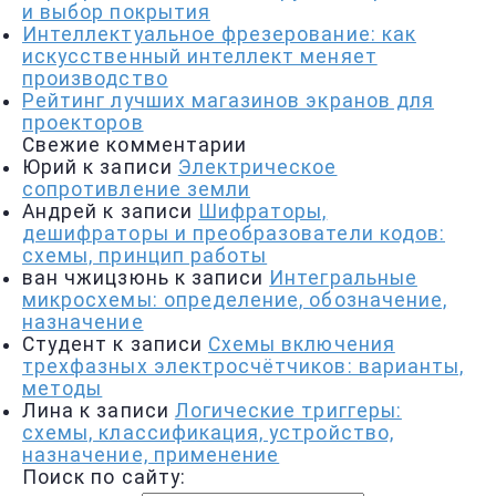
и выбор покрытия
Интеллектуальное фрезерование: как
искусственный интеллект меняет
производство
Рейтинг лучших магазинов экранов для
проекторов
Свежие комментарии
Юрий
к записи
Электрическое
сопротивление земли
Андрей
к записи
Шифраторы,
дешифраторы и преобразователи кодов:
схемы, принцип работы
ван чжицзюнь
к записи
Интегральные
микросхемы: определение, обозначение,
назначение
Студент
к записи
Схемы включения
трехфазных электросчётчиков: варианты,
методы
Лина
к записи
Логические триггеры:
схемы, классификация, устройство,
назначение, применение
Поиск по сайту: