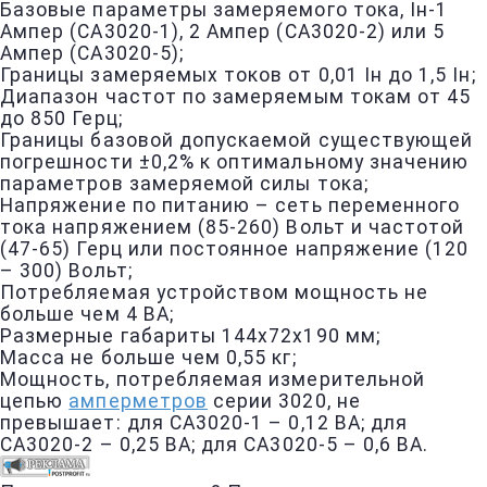
Базовые параметры замеряемого тока, Iн-1
Ампер (СА3020-1), 2 Ампер (СА3020-2) или 5
Ампер (СА3020-5);
Границы замеряемых токов от 0,01 Iн до 1,5 Iн;
Диапазон частот по замеряемым токам от 45
до 850 Герц;
Границы базовой допускаемой существующей
погрешности ±0,2% к оптимальному значению
параметров замеряемой силы тока;
Напряжение по питанию – сеть переменного
тока напряжением (85-260) Вольт и частотой
(47-65) Герц или постоянное напряжение (120
– 300) Вольт;
Потребляемая устройством мощность не
больше чем 4 ВА;
Размерные габариты 144x72x190 мм;
Масса не больше чем 0,55 кг;
Мощность, потребляемая измерительной
цепью
амперметров
серии 3020, не
превышает: для СА3020-1 – 0,12 ВA; для
СА3020-2 – 0,25 ВA; для СА3020-5 – 0,6 ВA.