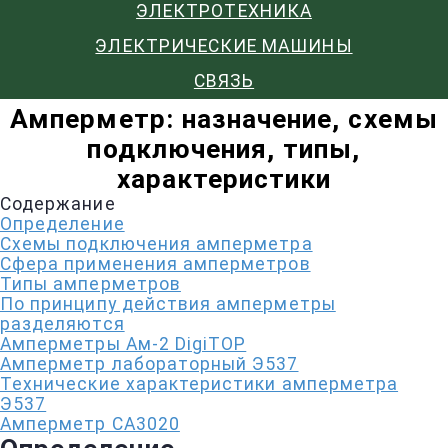
ЭЛЕКТРОТЕХНИКА
ЭЛЕКТРИЧЕСКИЕ МАШИНЫ
СВЯЗЬ
Амперметр: назначение, схемы
подключения, типы,
характеристики
Содержание
Определение
Схемы подключения амперметра
Сфера применения амперметров
Типы амперметров
По принципу действия амперметры
разделяются
Амперметры Ам-2 DigiTOP
Амперметр лабораторный Э537
Технические характеристики амперметра
Э537
Амперметр СА3020