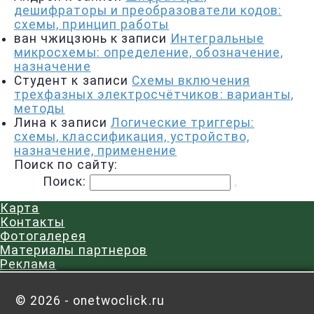
дешифраторы и преобразователи кодов:
схемы, принцип работы
ван чжицзюнь
к записи
Интегральные
микросхемы: определение, обозначение,
назначение
Студент
к записи
Схемы включения
трехфазных электросчётчиков: варианты,
методы
Лина
к записи
Логические триггеры:
схемы, классификация, устройство,
назначение, применение
Поиск по сайту:
Поиск:
Карта
Контакты
Фотогалерея
Материалы партнеров
Реклама
©
2026 - onetwoclick.ru