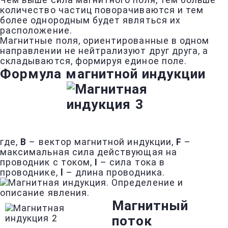
Чем выше сила магнитного поля, тем больше
количество частиц поворачиваются и тем
более однородным будет являться их
расположение.
Магнитные поля, ориентированные в одном
направлении не нейтрализуют друг друга, а
складываются, формируя единое поле.
Формула магнитной индукции
где,
В
– вектор магнитной индукции,
F
–
максимальная сила действующая на
проводник с током,
I
– сила тока в
проводнике,
l
– длина проводника.
Магнитный
поток