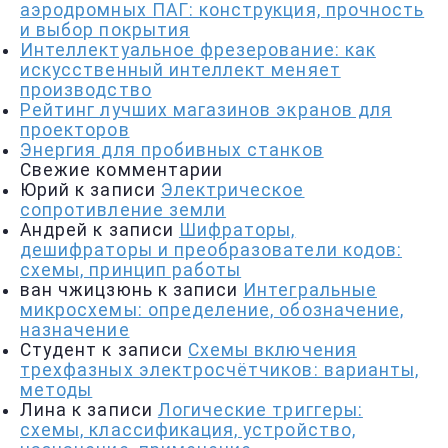
аэродромных ПАГ: конструкция, прочность
и выбор покрытия
Интеллектуальное фрезерование: как
искусственный интеллект меняет
производство
Рейтинг лучших магазинов экранов для
проекторов
Энергия для пробивных станков
Свежие комментарии
Юрий
к записи
Электрическое
сопротивление земли
Андрей
к записи
Шифраторы,
дешифраторы и преобразователи кодов:
схемы, принцип работы
ван чжицзюнь
к записи
Интегральные
микросхемы: определение, обозначение,
назначение
Студент
к записи
Схемы включения
трехфазных электросчётчиков: варианты,
методы
Лина
к записи
Логические триггеры:
схемы, классификация, устройство,