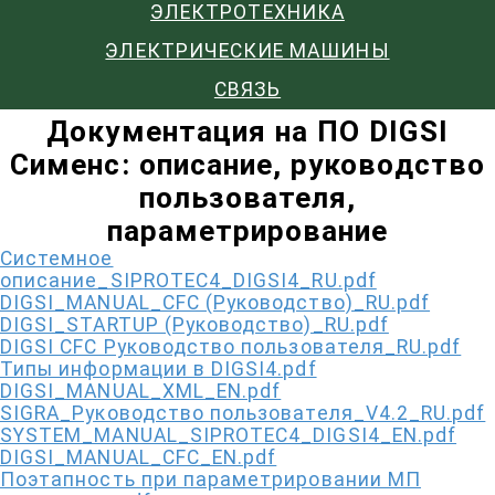
ЭЛЕКТРОТЕХНИКА
ЭЛЕКТРИЧЕСКИЕ МАШИНЫ
СВЯЗЬ
Документация на ПО DIGSI
Сименс: описание, руководство
пользователя,
параметрирование
Системное
описание_SIPROTEC4_DIGSI4_RU.pdf
DIGSI_MANUAL_CFC (Руководство)_RU.pdf
DIGSI_STARTUP (Руководство)_RU.pdf
DIGSI CFC Руководство пользователя_RU.pdf
Типы информации в DIGSI4.pdf
DIGSI_MANUAL_XML_EN.pdf
SIGRA_Руководство пользователя_V4.2_RU.pdf
SYSTEM_MANUAL_SIPROTEC4_DIGSI4_EN.pdf
DIGSI_MANUAL_CFC_EN.pdf
Поэтапность при параметрировании МП