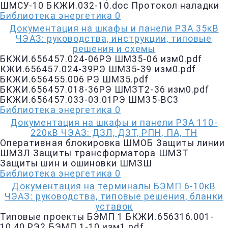
ШМСУ-10 БКЖИ.032-10.doc Протокол наладки
Библиотека энергетика
0
Документация на шкафы и панели РЗА 35кВ
ЧЭАЗ: руководства, инструкции, типовые
решения и схемы
БКЖИ.656457.024-06РЭ ШМ35-06 изм0.pdf
КЖИ.656457.024-39РЭ ШМ35-39 изм0.pdf
БКЖИ.656455.006 РЭ ШМ35.pdf
БКЖИ.656457.018-36РЭ ШМЗТ2-36 изм0.pdf
БКЖИ.656457.033-03.01РЭ ШМ35-ВС3
Библиотека энергетика
0
Документация на шкафы и панели РЗА 110-
220кВ ЧЭАЗ: ДЗЛ, ДЗТ, РПН, ПА, ТН
Оперативная блокировка ШМОБ Защиты линии
ШМЗЛ Защиты трансформатора ШМЗТ
Защиты шин и ошиновки ШМЗШ
Библиотека энергетика
0
Документация на терминалы БЭМП 6-10кВ
ЧЭАЗ: руководства, типовые решения, бланки
уставок
Типовые проекты БЭМП 1 БКЖИ.656316.001-
10.40 РЭ2 БЭМП 1-10 изм1.pdf