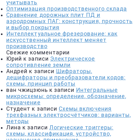
учитывать
Оптимизация производственного склада
Сравнение дорожных плит ПД и
аэродромных ПАГ: конструкция, прочность
и выбор покрытия
Интеллектуальное фрезерование: как
искусственный интеллект меняет
производство
Свежие комментарии
Юрий
к записи
Электрическое
сопротивление земли
Андрей
к записи
Шифраторы,
дешифраторы и преобразователи кодов:
схемы, принцип работы
ван чжицзюнь
к записи
Интегральные
микросхемы: определение, обозначение,
назначение
Студент
к записи
Схемы включения
трехфазных электросчётчиков: варианты,
методы
Лина
к записи
Логические триггеры:
схемы, классификация, устройство,