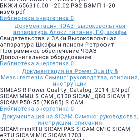
БКЖИ.656316.001-20.02 РЭ2 БЭМП 1-20
изм6.pdf
Библиотека энергетика
0
Документация ЧЭАЗ: высоковольтная
аппаратура, блоки питания, ПО, шкафы
Свидетельства и ЗАКи Высоковольтная
аппаратура Шкафы и панели Ретрофит
Программное обеспечение ЧЭАЗ
Дополнительное оборудование
Библиотека энергетика
0
Документация на Рower Quality &
Measurements Сименс: руководства, описания,
инструкции
SIMEAS R Power Quality_Catalog_2014_EN.pdf
SICAM MMU SICAM_Q100 SICAM_Q80 SICAM T
SICAM P50-55 (7KG85) SICAM
Библиотека энергетика
0
Документация на SIСAM Сименс: руководства,
инструкции, описания
SICAM miniRTU SICAM PAS SICAM CMIC SICAM
eRTU SICAM MIC SICAM 1703