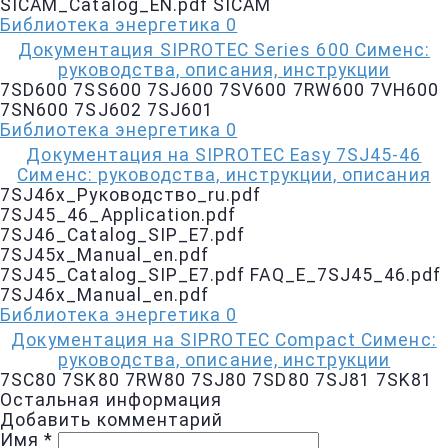
SICAM_Catalog_EN.pdf SICAM
Библиотека энергетика
0
Документация SIPROTEC Series 600 Сименс:
руководства, описания, инструкции
7SD600 7SS600 7SJ600 7SV600 7RW600 7VH600
7SN600 7SJ602 7SJ601
Библиотека энергетика
0
Документация на SIPROTEC Easy 7SJ45-46
Сименс: руководства, инструкции, описания
7SJ46x_Руководство_ru.pdf
7SJ45_46_Application.pdf
7SJ46_Catalog_SIP_E7.pdf
7SJ45x_Manual_en.pdf
7SJ45_Catalog_SIP_E7.pdf FAQ_E_7SJ45_46.pdf
7SJ46x_Manual_en.pdf
Библиотека энергетика
0
Документация на SIPROTEC Compact Сименс:
руководства, описание, инструкции
7SC80 7SK80 7RW80 7SJ80 7SD80 7SJ81 7SK81
Остальная информация
Добавить комментарий
Имя
*