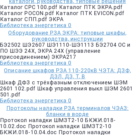
каталоги, руководства, типовые решения
Каталог CPC 100.pdf Каталог ПТК ЭКРА.pdf
Каталог POCON.pdf Каталог ПТК EVICON.pdf
Каталог СПП.pdf ЭКРА
Библиотека энергетика
0
Оборудование РЗА ЭКРА: типовые шкафы,
руководства, инструкции
БЭ2502 ШЭ2607 ШЭ1110-ШЭ1113 БЭ2704 ОС и
ПО ШЭЭ 24Х, ЭКРА 24Х (управление
присоединением) ЭКРА217
Библиотека энергетика
0
Описание шкафов РЗА 110-220кВ ЧЭТА: ДЗФ,
ДЗЛ, ДЗ, Т, В
Шкаф ДФЗ с трёхфазным отключением ШЭМ
2601 102.pdf Шкаф управления выкл ШЭМ 2601
501.pdf
Библиотека энергетика
0
Протоколы наладки РЗА терминалов ЧЭАЗ:
бланки в ворде
Протокол наладки ШМЗТ2-10 БКЖИ.018-
10.02.doc Протокол наладки ШМЗТ2-10
БКЖИ.018-10.04.doc Протокол наладки