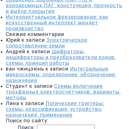
аэродромных ПАГ: конструкция, прочность
и выбор покрытия
Интеллектуальное фрезерование: как
искусственный интеллект меняет
производство
Свежие комментарии
Юрий
к записи
Электрическое
сопротивление земли
Андрей
к записи
Шифраторы,
дешифраторы и преобразователи кодов:
схемы, принцип работы
ван чжицзюнь
к записи
Интегральные
микросхемы: определение, обозначение,
назначение
Студент
к записи
Схемы включения
трехфазных электросчётчиков: варианты,
методы
Лина
к записи
Логические триггеры:
схемы, классификация, устройство,
назначение, применение
Поиск по сайту:
Поиск: