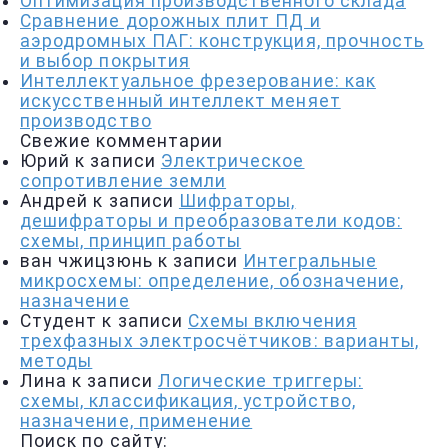
Оптимизация производственного склада
Сравнение дорожных плит ПД и
аэродромных ПАГ: конструкция, прочность
и выбор покрытия
Интеллектуальное фрезерование: как
искусственный интеллект меняет
производство
Свежие комментарии
Юрий
к записи
Электрическое
сопротивление земли
Андрей
к записи
Шифраторы,
дешифраторы и преобразователи кодов:
схемы, принцип работы
ван чжицзюнь
к записи
Интегральные
микросхемы: определение, обозначение,
назначение
Студент
к записи
Схемы включения
трехфазных электросчётчиков: варианты,
методы
Лина
к записи
Логические триггеры:
схемы, классификация, устройство,
назначение, применение
Поиск по сайту: