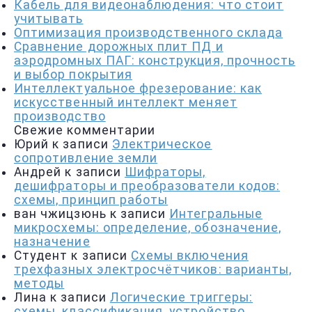
Кабель для видеонаблюдения: что стоит
учитывать
Оптимизация производственного склада
Сравнение дорожных плит ПД и
аэродромных ПАГ: конструкция, прочность
и выбор покрытия
Интеллектуальное фрезерование: как
искусственный интеллект меняет
производство
Свежие комментарии
Юрий
к записи
Электрическое
сопротивление земли
Андрей
к записи
Шифраторы,
дешифраторы и преобразователи кодов:
схемы, принцип работы
ван чжицзюнь
к записи
Интегральные
микросхемы: определение, обозначение,
назначение
Студент
к записи
Схемы включения
трехфазных электросчётчиков: варианты,
методы
Лина
к записи
Логические триггеры:
схемы, классификация, устройство,